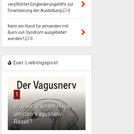
verpflichtet Eingliederungshilfe zur
Finanzierung der Ausbildung
0
Kann ein Hund für jemanden mit
Burn-out-Syndrom ausgebildet
werden?
0
Euer Lieblingspost
1
Was ist dran am Hype
um den Vagusnerv-
Reset?