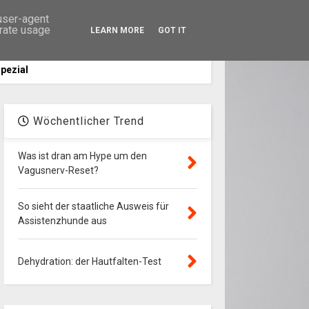
 user-agent
erate usage
LEARN MORE
GOT IT
Suche
pezial
Wöchentlicher Trend
Was ist dran am Hype um den
Vagusnerv-Reset?
So sieht der staatliche Ausweis für
Assistenzhunde aus
Dehydration: der Hautfalten-Test