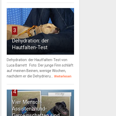
3
Dehydration: der
Hautfalten-Test
Dehydration: der Hautfalten-Test von
Luca Barrett Foto: Der junge Finn schläft
auf meinen Beinen, wenige Wochen,
nachdem er die Dehydrieru...
Weiterlesen
4
Vier Mensch-
Assistenzhund-
Gemeinschaften sind