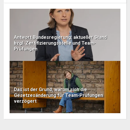
Antwort Bundesregierung: aktueller Stand
bzgl. Zertifizierungsstelle und Team-
Prüfungen
Das ist der Grund, warum sich die
Gesetzesänderung für Team-Prüfungen
verzögert