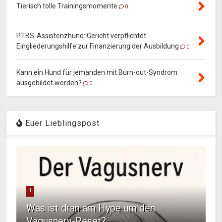
Tierisch tolle Trainingsmomente
0
PTBS-Assistenzhund: Gericht verpflichtet
Eingliederungshilfe zur Finanzierung der Ausbildung
0
Kann ein Hund für jemanden mit Burn-out-Syndrom
ausgebildet werden?
0
Euer Lieblingspost
1
Was ist dran am Hype um den
Vagusnerv-Reset?