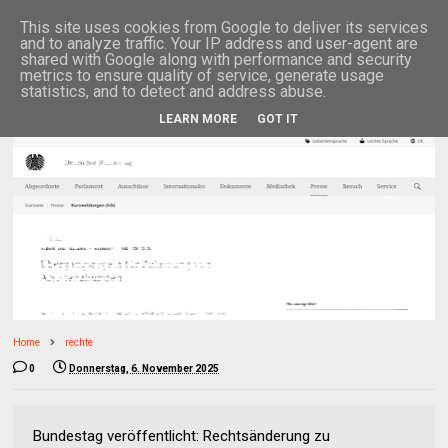
This site uses cookies from Google to deliver its services
and to analyze traffic. Your IP address and user-agent are
shared with Google along with performance and security
metrics to ensure quality of service, generate usage
statistics, and to detect and address abuse.
LEARN MORE
GOT IT
Home
rechte
0
Donnerstag, 6. November 2025
Bundestag veröffentlicht: Rechtsänderung zu