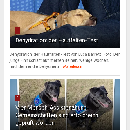
3
Dehydration: der Hautfalten-Test
Dehydration: der Hautfalten-Test von Luca Barrett Foto: Der
junge Finn schläft auf meinen Beinen, wenige Wochen,
nachdem er die Dehydrieru...
Weiterlesen
4
Vier Mensch-Assistenzhund-
Gemeinschaften sind erfolgreich
geprüft worden