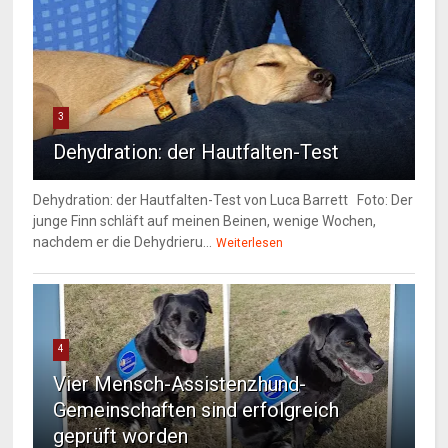
3
Dehydration: der Hautfalten-Test
Dehydration: der Hautfalten-Test von Luca Barrett Foto: Der
junge Finn schläft auf meinen Beinen, wenige Wochen,
nachdem er die Dehydrieru...
Weiterlesen
4
Vier Mensch-Assistenzhund-
Gemeinschaften sind erfolgreich
geprüft worden